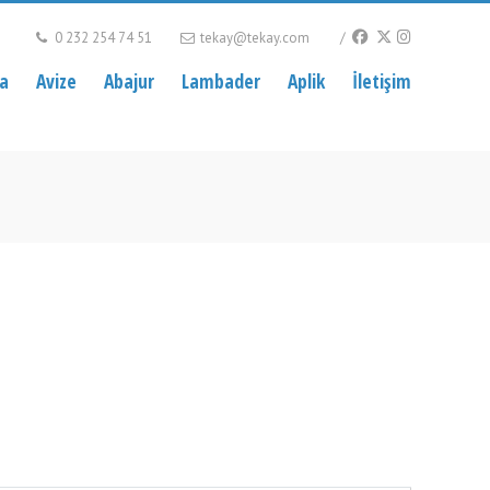
0 232 254 74 51
tekay@tekay.com
ca
Avize
Abajur
Lambader
Aplik
İletişim