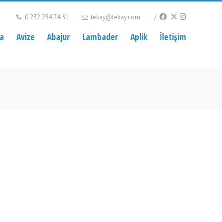
0 232 254 74 51
tekay@tekay.com
ca
Avize
Abajur
Lambader
Aplik
İletişim