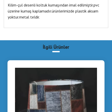
Kilim-çul desenli koltuk kumaşından imal edilmiştir.pvc
üzerine kumaş kaplamadır.ürünlerimizde plastik aksam
yoktur.metal teldir.
İlgili Ürünler