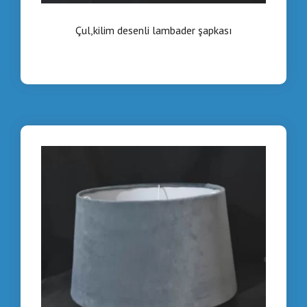
Çul,kilim desenli lambader şapkası