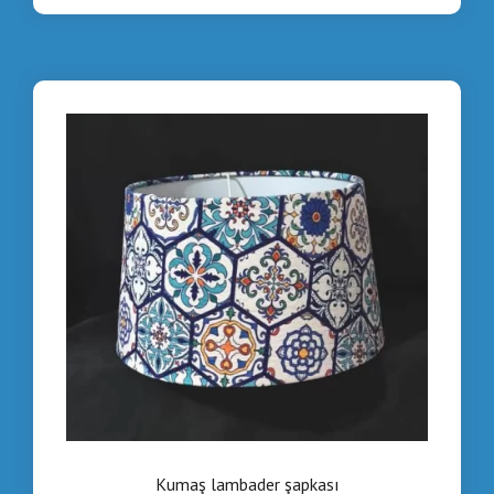
Kumaş lambader şapkası