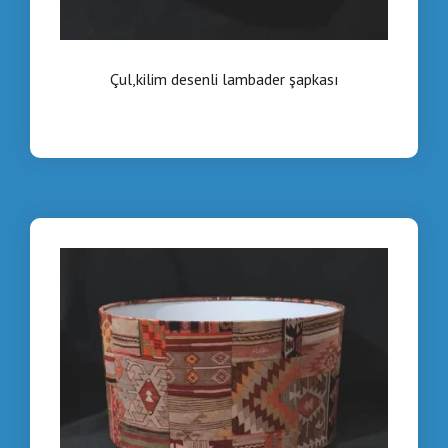
Çul,kilim desenli lambader şapkası